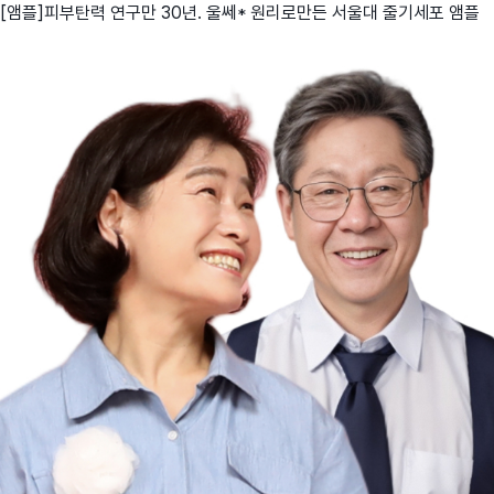
[앰플]피부탄력 연구만 30년. 울쎄* 원리로만든 서울대 줄기세포 앰플