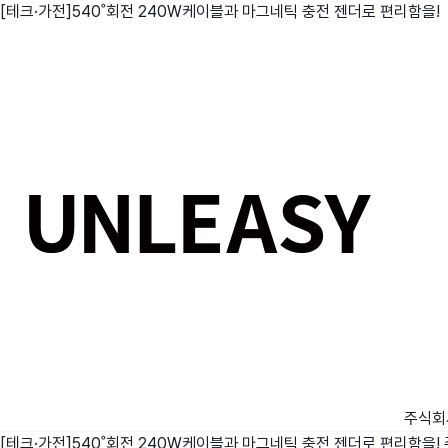
[테크·가전]540˚회전 240W케이블과 마그네틱 충전 젠더로 편리함을!
친구
와디즈 에디션
메이커센터
주식회
[테크·가전]540˚회전 240W케이블과 마그네틱 충전 젠더로 편리함을!