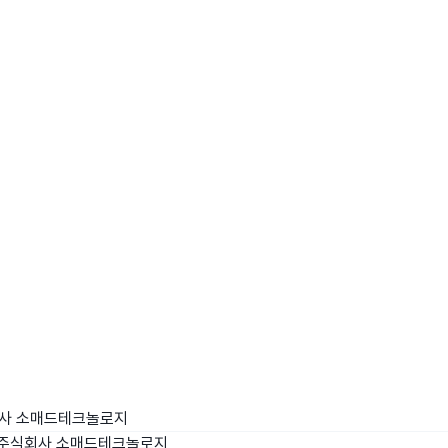
wadiz NEXT BRAND
와디즈 블로그
공
와디즈 파트너 서비스
브랜드 스토리
이
IP 라이선스 사업 신청
브랜드 슬로건
보
와디즈 스쿨
협력 프로그램
와디
도움말센터
와디즈 어워즈
채
서포터클럽 멤버십
성공 프로젝트
사 소매드테크놀로지
주식회사 소매드테크놀로지