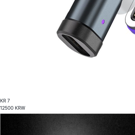
KR
7
12500
KRW