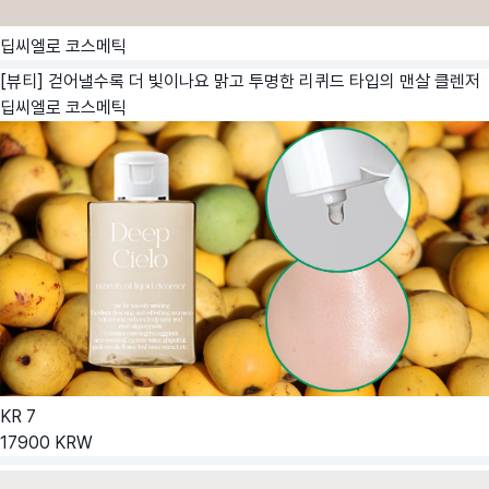
딥씨엘로 코스메틱
[뷰티] 걷어낼수록 더 빛이나요 맑고 투명한 리퀴드 타입의 맨살 클렌저
딥씨엘로 코스메틱
KR
7
17900
KRW