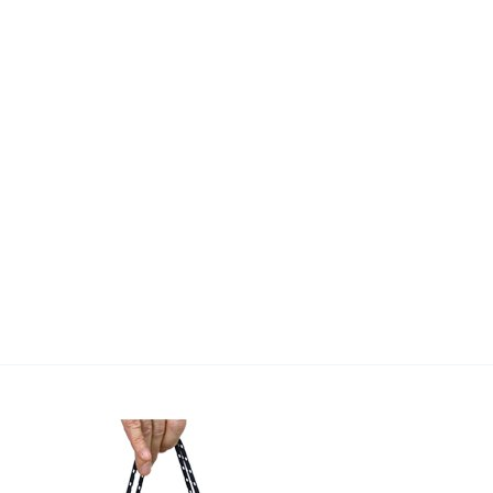
wadiz NEXT BRAND
와디즈 블로그
공
와디즈 파트너 서비스
브랜드 스토리
이
IP 라이선스 사업 신청
브랜드 슬로건
보
와디즈 스쿨
협력 프로그램
와디
도움말센터
와디즈 어워즈
채
서포터클럽 멤버십
성공 프로젝트