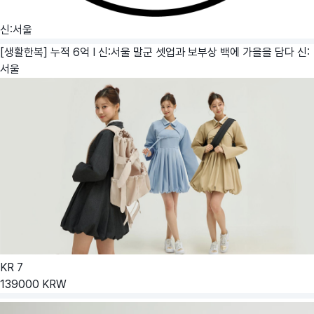
신:서울
[생활한복] 누적 6억 I 신:서울 말군 셋업과 보부상 백에 가을을 담다
신:
서울
KR
7
139000
KRW