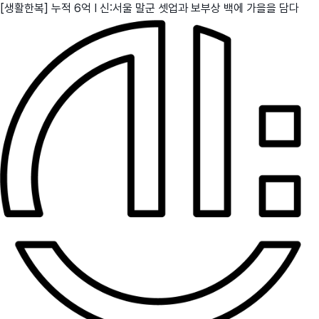
[생활한복] 누적 6억 I 신:서울 말군 셋업과 보부상 백에 가을을 담다