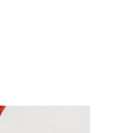
지사항
벤트
new
도자료
즈 IR
용