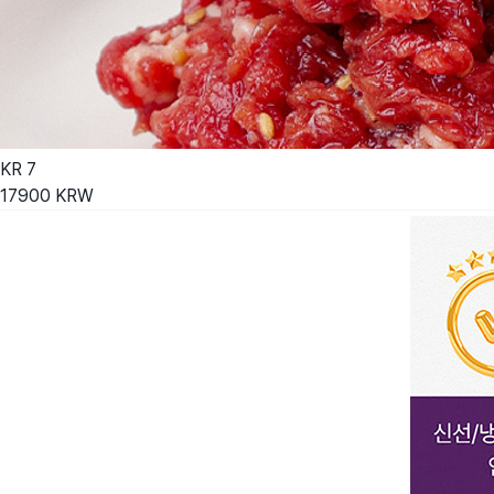
KR
7
17900
KRW