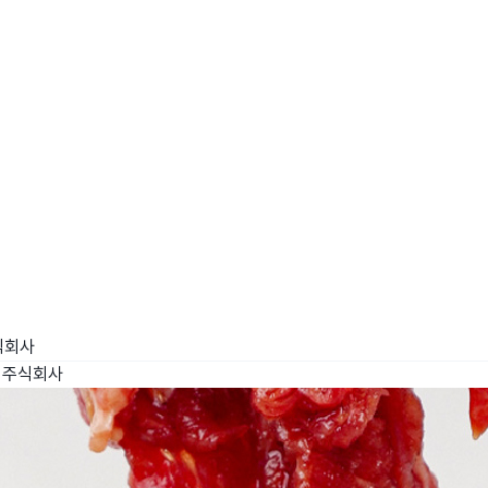
wadiz NEXT BRAND
와디즈 블로그
공
와디즈 파트너 서비스
브랜드 스토리
이
IP 라이선스 사업 신청
브랜드 슬로건
보
와디즈 스쿨
협력 프로그램
와디
도움말센터
와디즈 어워즈
채
서포터클럽 멤버십
성공 프로젝트
식회사
 주식회사