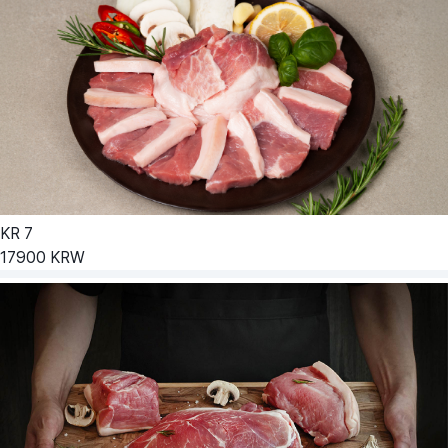
KR
7
17900
KRW