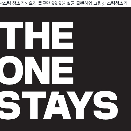
<스팀 청소기> 오직 물로만 99.9% 살균 클렌하임 그립샷 스팀청소기
친구
와디즈 에디션
메이커센터