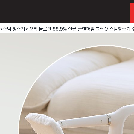
<스팀 청소기> 오직 물로만 99.9% 살균 클렌하임 그립샷 스팀청소기