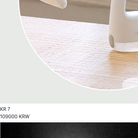
KR
7
109000
KRW