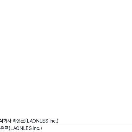
wadiz NEXT BRAND
와디즈 블로그
공
와디즈 파트너 서비스
브랜드 스토리
이
IP 라이선스 사업 신청
브랜드 슬로건
보
와디즈 스쿨
협력 프로그램
와디
도움말센터
와디즈 어워즈
채
서포터클럽 멤버십
성공 프로젝트
식회사 라온르(LAONLES Inc.)
르(LAONLES Inc.)