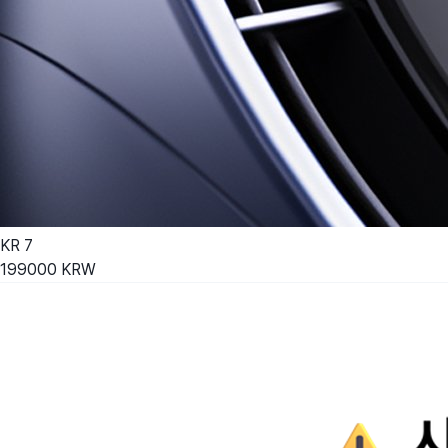
KR
7
199000
KRW