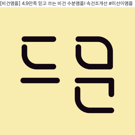
[비건앰플] 4.9만족 믿고 쓰는 비건 수분앰플! 속건조개선 #미선이앰플