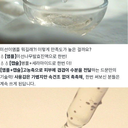
미선이앰플 뭐길래?! 이렇게 만족도가 높은 걸까요?
💧
[앰플]
미선나무발효진액으로 한번!
💧💧
[캡슐]
병풀+세라마이드로 한번 더!
[앰플+캡슐]고농축으로 피부에 겹겹이 수분을 전달
하는 드문만의
기술력!
사용감은 가볍지만 속건조 없이 촉촉해,
한번 써보신 분들은
계속 쓰게 된답니다.