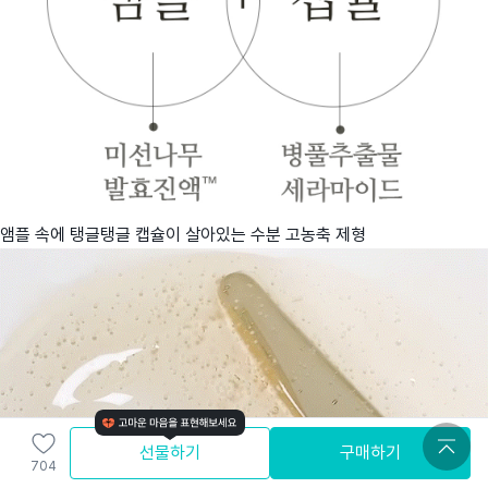
앰플 속에 탱글탱글 캡슐이 살아있는 수분 고농축 제형
선물하기
구매하기
704