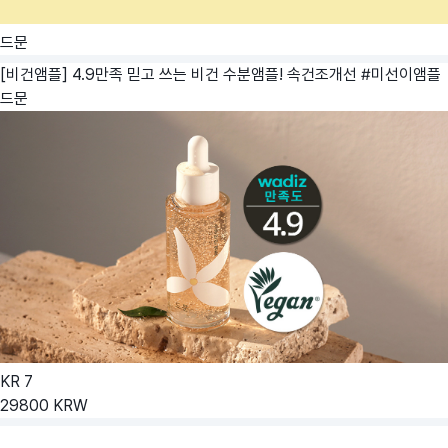
드문
[비건앰플] 4.9만족 믿고 쓰는 비건 수분앰플! 속건조개선 #미선이앰플
드문
KR
7
29800
KRW