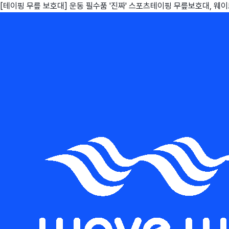
[테이핑 무릎 보호대] 운동 필수품 '진짜' 스포츠테이핑 무릎보호대, 웨
친구
와디즈 에디션
메이커센터