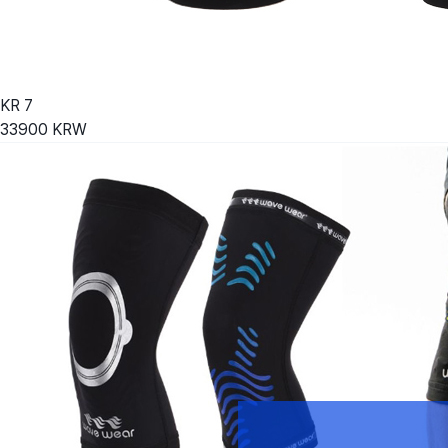
KR
7
33900
KRW