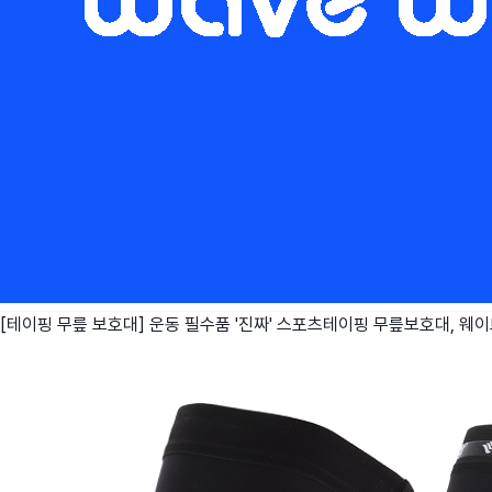
[테이핑 무릎 보호대] 운동 필수품 '진짜' 스포츠테이핑 무릎보호대, 웨