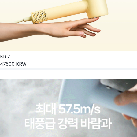
KR
7
47500
KRW