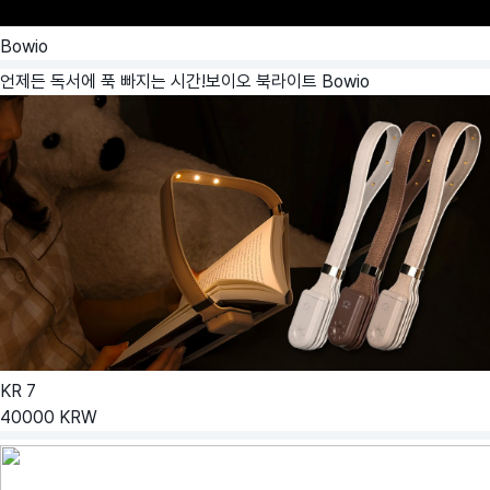
Bowio
언제든 독서에 푹 빠지는 시간!보이오 북라이트
Bowio
KR
7
40000
KRW