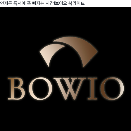
언제든 독서에 푹 빠지는 시간!보이오 북라이트