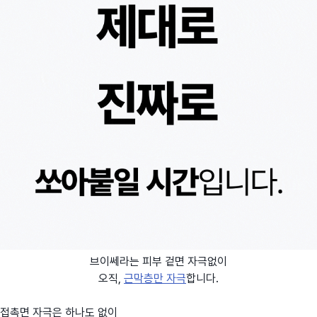
브이쎄라는 피부 겉면 자극없이
오직,
근막층만 자극
합니다.
접촉면 자극은 하나도 없이