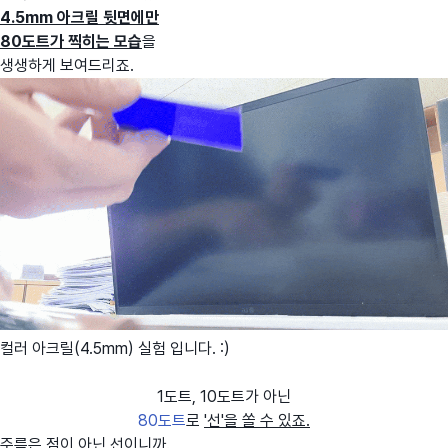
4.5mm 아크릴 뒷면에만
80도트가 찍히는 모습
을
생생하게 보여드리죠.
컬러 아크릴(4.5mm) 실험 입니다. :)
1도트, 10도트가 아닌
80도트
로
'선'을 쏠 수 있죠.
주름은 점이 아닌 선이니까.