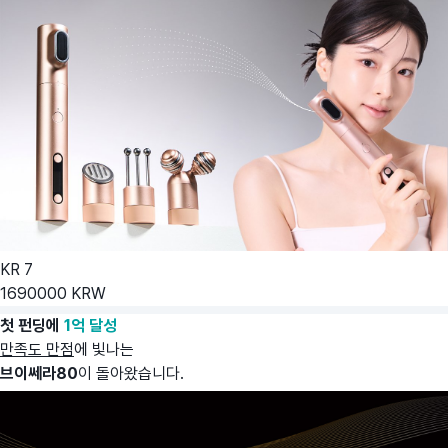
KR
7
1690000
KRW
첫 펀딩에
1억 달성
만족도 만점
에 빛나는
브이쎄라80
이 돌아왔습니다.