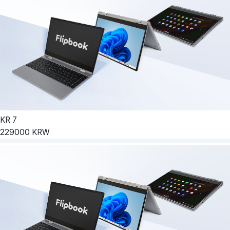
KR
7
229000
KRW