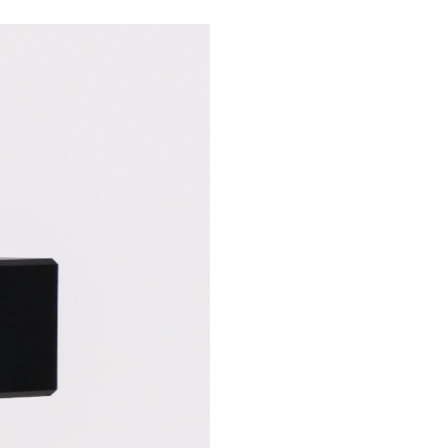
wadiz NEXT BRAND
와디즈 블로그
공
와디즈 파트너 서비스
브랜드 스토리
이
IP 라이선스 사업 신청
브랜드 슬로건
보
와디즈 스쿨
협력 프로그램
와디
도움말센터
와디즈 어워즈
채
서포터클럽 멤버십
성공 프로젝트