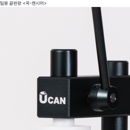
밀봉 끝판왕 <꾹-캔시머>
친구
와디즈 에디션
메이커센터