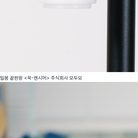
밀봉 끝판왕 <꾹-캔시머>
주식회사 모두모