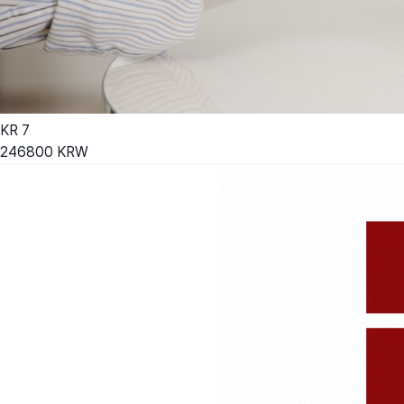
KR
7
246800
KRW