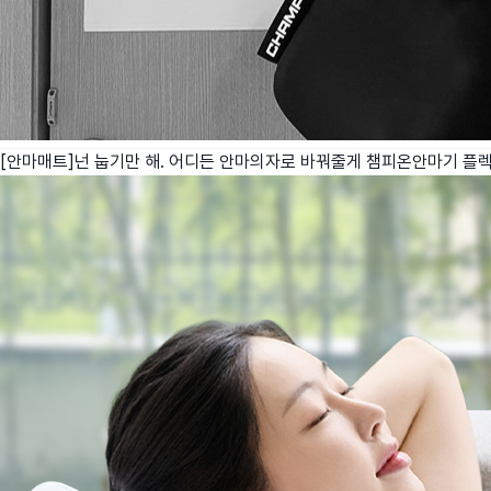
[안마매트]넌 눕기만 해. 어디든 안마의자로 바꿔줄게 챔피온안마기 플