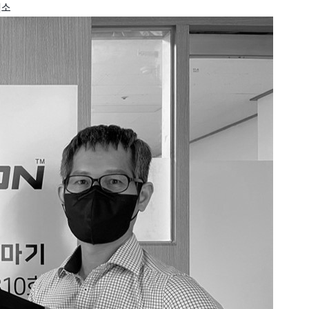
렉소
wadiz NEXT BRAND
와디즈 블로그
공
와디즈 파트너 서비스
브랜드 스토리
이
IP 라이선스 사업 신청
브랜드 슬로건
보
와디즈 스쿨
협력 프로그램
와디
도움말센터
와디즈 어워즈
채
서포터클럽 멤버십
성공 프로젝트