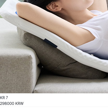
KR
7
298000
KRW