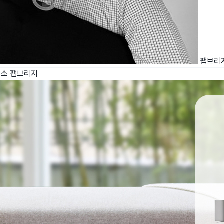
팹브리
렉소
팹브리지