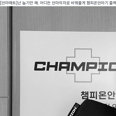
[안마매트]넌 눕기만 해. 어디든 안마의자로 바꿔줄게 챔피온안마기 플
친구
와디즈 에디션
메이커센터