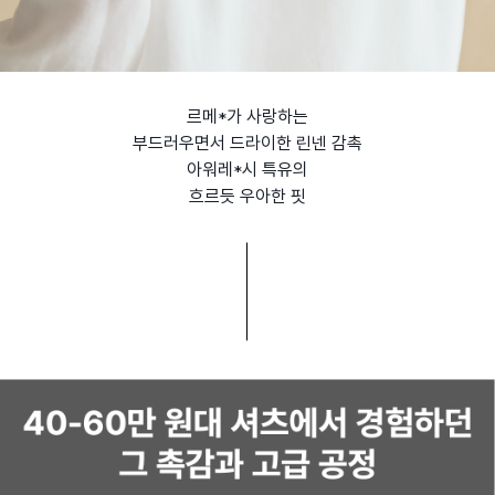
르메*가 사랑하는
부드러우면서 드라이한 린넨 감촉
아워레*시 특유의
흐르듯 우아한 핏