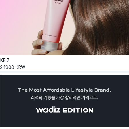
KR
7
24900
KRW