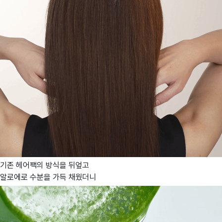
기존 헤어팩의 방식을 뒤엎고
알로에로 수분을 가득 채웠더니