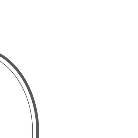
wadiz NEXT BRAND
와디즈 블로그
공
와디즈 파트너 서비스
브랜드 스토리
이
IP 라이선스 사업 신청
브랜드 슬로건
보
와디즈 스쿨
협력 프로그램
와디
도움말센터
와디즈 어워즈
채
서포터클럽 멤버십
성공 프로젝트