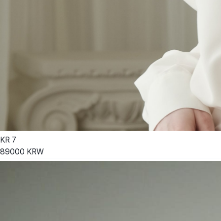
KR
7
89000
KRW