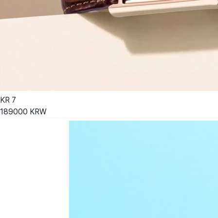
KR
7
189000
KRW