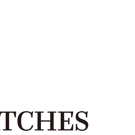
wadiz NEXT BRAND
와디즈 블로그
공
와디즈 파트너 서비스
브랜드 스토리
이
IP 라이선스 사업 신청
브랜드 슬로건
보
와디즈 스쿨
협력 프로그램
와디
도움말센터
와디즈 어워즈
채
서포터클럽 멤버십
성공 프로젝트