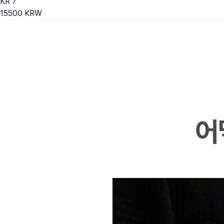
KR
7
15500
KRW