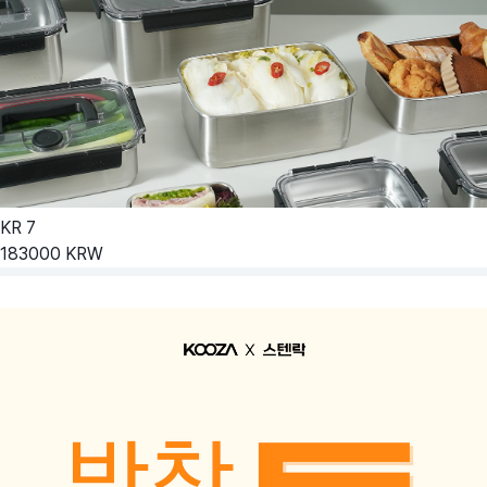
KR
7
183000
KRW