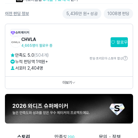
이전 펀딩 정보
5,436만 원+
성공
1008명
펀딩
슈퍼메이커
CHVLA
팔로우
4,665명이 팔로우 중
만족도 5.0
(504개)
펀딩·프리오더·스토어 합산
누적 펀딩액 1억원+
서포터 2,404명
카카오톡채널
@
chvla
SNS
더보기
2026 와디즈 슈퍼메이커
높은 만족도와 성과를 얻은 우수 메이커의 프로젝트예요.
스토리
만족도
문의・정책
200