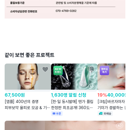
같이 보면 좋은 프로젝트
AD
67,500
원
1,630명 알림 신청
19
%
40,000
원
[앰플] 400년의 증명
[한·일 동시발매] 텐가 플립
[크림]바르자마자 
피부보약 율피로 모공 & 기미
한정판 최초공개! 360도
기미가 증발하는 진
동시에
전방향 자극
쿠폰
와배송
AD