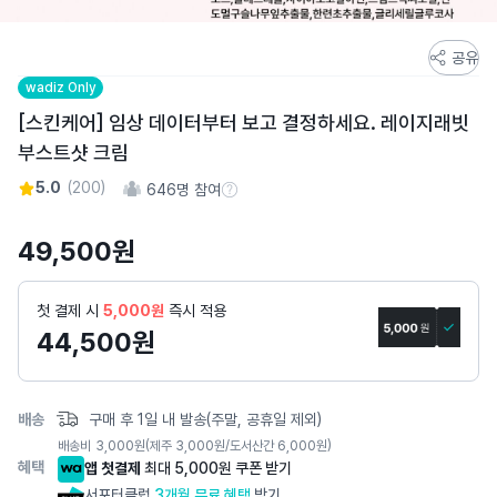
스
공유
토
wadiz Only
어
[스킨케어] 임상 데이터부터 보고 결정하세요. 레이지래빗
스
부스트샷 크림
토
리
5.0
(
200
)
646
명 참여
참여 수 정보
상
세
49,500
원
페
이
첫 결제 시
5,000원
즉시 적용
지
44,500
원
배송
구매 후 1일 내 발송(주말, 공휴일 제외)
배송비
3,000
원
(제주 3,000원/도서산간 6,000원)
혜택
앱 첫결제
최대 5,000원 쿠폰 받기
서포터클럽
3개월 무료 혜택
받기