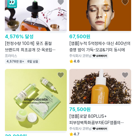
AD
4,576% 달성
67,500
원
[한정수량 100개] 뮷즈 품절
[앰플]누적 5억정제수 대신 400년의
브랜드의 최초공개 갓·옥로립
증명 밤이 가득-모공&기미 동시에
와인마개
프라이스
주식회사 코위닝
4.6
4,576만 원+
6일 남음
75,500
원
[앰플]로얄 80PLUS+
피부장벽특화콤부차EGF앰플의
보송함을느껴보세요
주식회사 코위닝
4.7