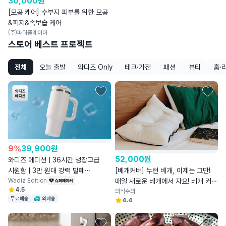
30,000
원
[모공 케어] 수부지 피부를 위한 모공
&피지&속보습 케어
(주)파워플레이어
스토어 베스트 프로젝트
전체
오늘 출발
와디즈 Only
테크·가전
패션
뷰티
홈·
9
%
39,900
원
52,000
원
와디즈 에디션ㅣ36시간 냉장고급
시원함ㅣ3만 원대 강력 밀폐
[베개커버] 누런 베개, 이제는 그만!
세라믹텀블러
Wadiz Edition
매일 새로운 베개에서 자요! 베개 커버
4.5
레이어
의식주의
무료배송
와배송
4.4