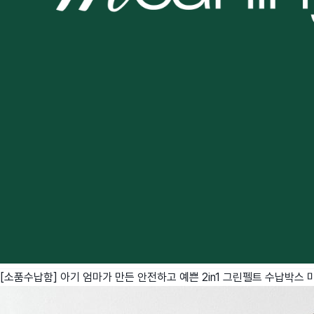
[소품수납함] 아기 엄마가 만든 안전하고 예쁜 2in1 그린펠트 수납박스