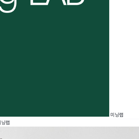
미닝랩
미닝랩