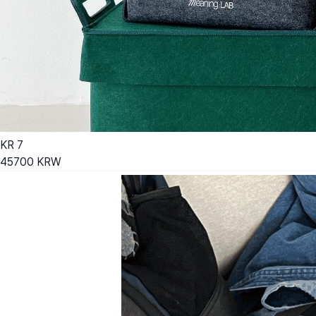
KR
7
45700
KRW