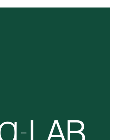
wadiz NEXT BRAND
와디즈 블로그
공
와디즈 파트너 서비스
브랜드 스토리
이
IP 라이선스 사업 신청
브랜드 슬로건
보
와디즈 스쿨
협력 프로그램
와디
도움말센터
와디즈 어워즈
채
서포터클럽 멤버십
성공 프로젝트