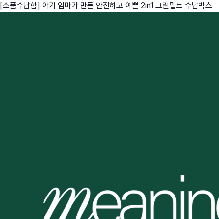
[소품수납함] 아기 엄마가 만든 안전하고 예쁜 2in1 그린펠트 수납박스
친구
와디즈 에디션
메이커센터