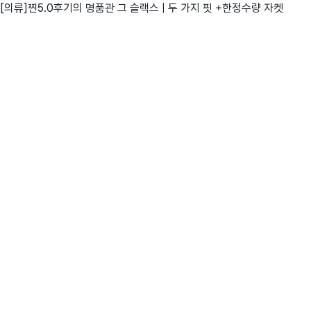
[의류]찐5.0후기의 명품관 그 슬랙스 | 두 가지 핏 +한정수량 자켓
친구
와디즈 에디션
메이커센터