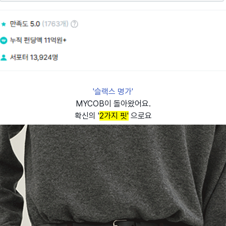
'슬랙스 명가'
MYCOB이 돌아왔어요.
확신의 '
2가지 핏'
으로요