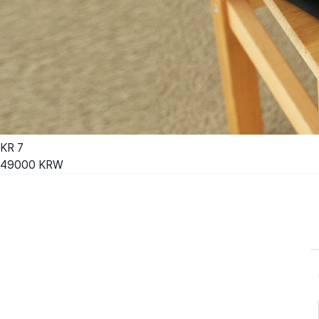
KR
7
49000
KRW