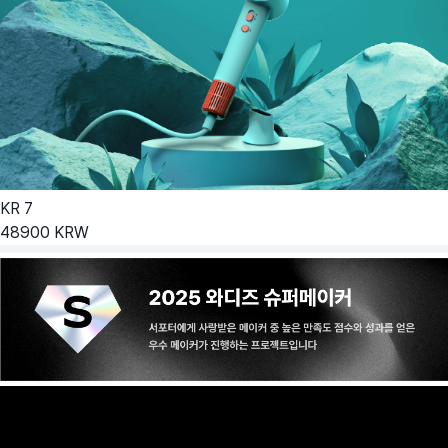
KR
7
48900
KRW