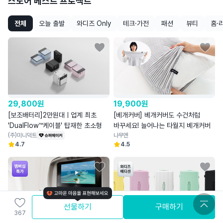
스토어 베스트 프로젝트
전체
오늘 출발
와디즈 Only
테크·가전
패션
뷰티
홈·
29,800
원
19,900
원
[보조배터리]2만원대ㅣ업계 최초
[베개커버] 베개커버도 수건처럼
'DualFlow™케이블' 탑재한 초소형
바꾸세요! 늘어나는 타월지 베개커버
(주)미니덕트
나무엔
4.7
4.5
선물하기
구매하기
367