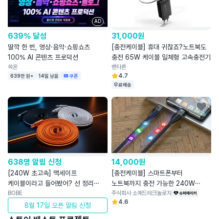
AD
639% 달성
31,000
원
딸깍 한 번, 영상·음악·쇼핑쇼츠
[충전케이블] 휴대 귀찮죠?노트북도
100% AI 콘텐츠 프로덕션
충전 65W 케이블 일체형 고속충전기
쏙온
벤타론
4.7
639만 원+
14일 남음
쿠폰
무료배송
638명 알림 신청
14,000
원
[240W 초고속] 맥세이프
[충전케이블] 스마트폰부터
케이블이라고 들어봤어? 선 정리
노트북까지 충전 가능한 240W
1초컷!
BOBE
스트랩 케이블
주식회사 소매드테크놀로지
4.6
8월 17일 오픈 알림 신청