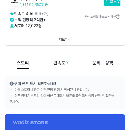
팔로우
1,814명이 팔로우 중
만족도 4.5
(999+개)
펀딩·프리오더·스토어 합산
누적 펀딩액 2억원+
서포터 12,023명
카카오톡채널
@
포램
홈페이지
https://smartstore.naver.com/dois
더보기
https://smartstore.naver.com/forlem
스토리
만족도
문의・정책
9
구매 전 반드시 확인하세요!
아래 스토리 내용은 이전 펀딩 진행 시 작성된 내용입니다.
상품 금액은 스토리 상이 아닌 구매하기 버튼을 클릭해서 상품 선택 후 확인해
주세요.