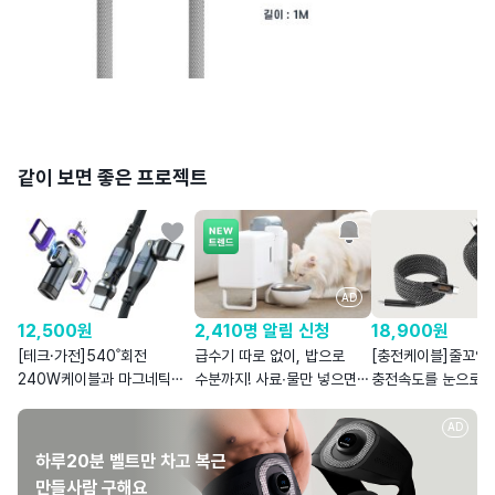
같이 보면 좋은 프로젝트
AD
12,500
원
2,410명 알림 신청
18,900
원
[테크·가전]540˚회전
급수기 따로 없이, 밥으로
[충전케이블]줄꼬임 
240W케이블과 마그네틱
수분까지! 사료∙물만 넣으면
충전속도를 눈으로 
충전 젠더로 편리함을!
습식을 자동으로
마그네틱 케이블
AD
하루20분 벨트만 차고 복근
만들사람 구해요