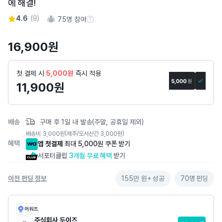
에 해결!
스
토
4.6
(
9
)
75
명 참여
참여 수 정보
리
상
16,900
원
세
페
첫 결제 시
5,000원
즉시 적용
이
11,900
원
지
배송
구매 후 1일 내 발송(주말, 공휴일 제외)
배송비
3,000
원
(제주/도서산간 3,000원)
혜택
앱 첫결제
최대 5,000원 쿠폰 받기
서포터클럽
3개월 무료 혜택
받기
이전 펀딩 정보
155만 원+
성공
70명
펀딩
어워즈
주식회사 두이즈