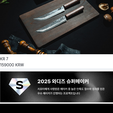
KR
7
159000
KRW