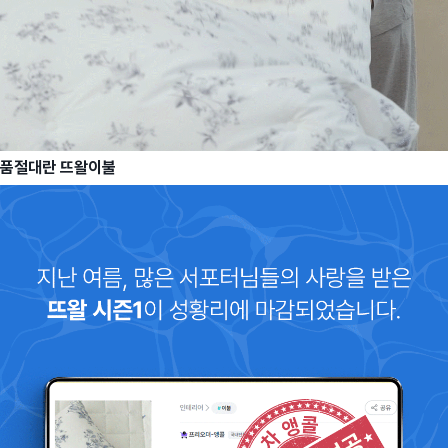
품절대란 뜨왈이불