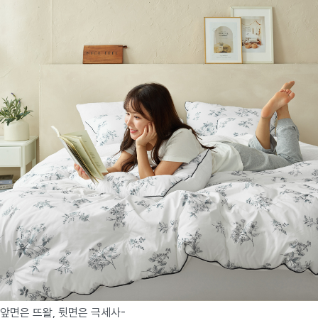
앞면은 뜨왈, 뒷면은 극세사-