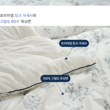
프리미엄
밍크 극세사
와
고밀도 60수
워싱면