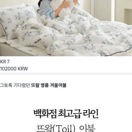
KR
7
102000
KRW
그토록 기다렸던
뜨왈 명품 겨울이불