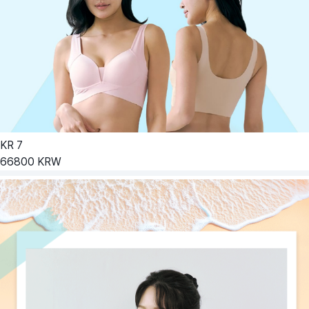
KR
7
66800
KRW