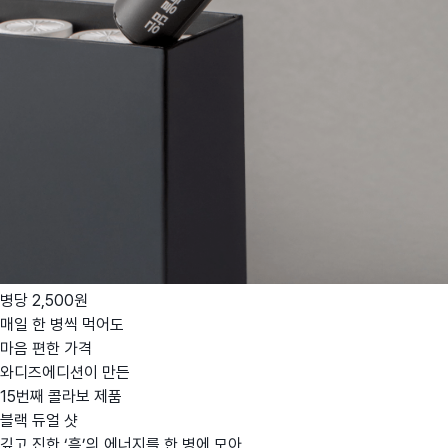
병당 2,500원
매일 한 병씩 먹어도
마음 편한 가격
와디즈에디션이 만든
15번째 콜라보 제품
블랙 듀얼 샷
깊고 진한 ‘흑’의 에너지를 한 병에 모아