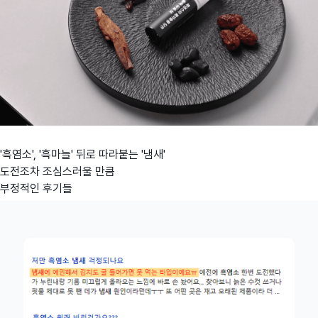
'흑염소', '흑마늘' 뒤로 따라붙는 '냄새'
도전조차 조심스러울 만큼
부정적인 후기들