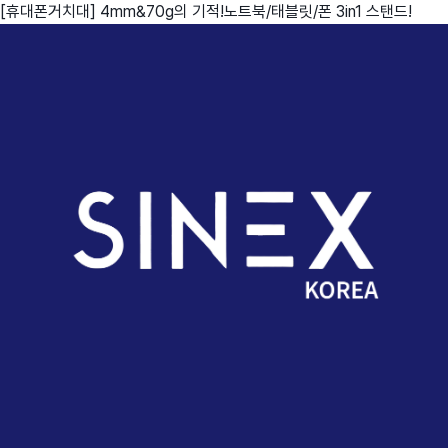
[휴대폰거치대] 4mm&70g의 기적!노트북/태블릿/폰 3in1 스탠드!