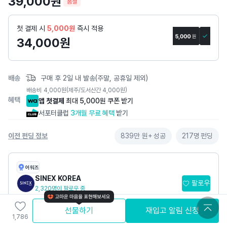
39,000
원
품절
세
페
첫 결제 시
5,000원
즉시 적용
이
34,000
원
지
배송
구매 후 2일 내 발송(주말, 공휴일 제외)
배송비
4,000
원
(제주/도서산간 4,000원)
혜택
앱 첫결제
최대 5,000원 쿠폰 받기
서포터클럽
3개월 무료 혜택
받기
이전 펀딩 정보
839만 원+
성공
217명
펀딩
어워즈
SINEX KOREA
팔로우
2,320명이 팔로우 중
만족도 4.5
(137개)
선물하기
재입고 알림 신청
펀딩·프리오더·스토어 합산
누적 펀딩액 1억원+
1,786
서포터 2,640명