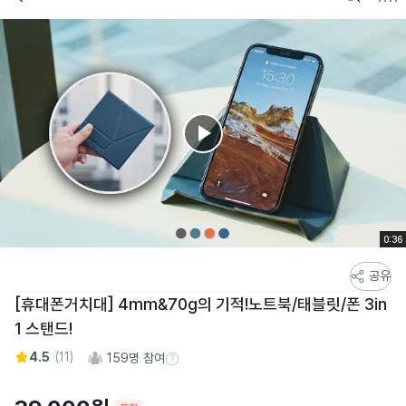
0:36
스
공유
토
[휴대폰거치대] 4mm&70g의 기적!노트북/태블릿/폰 3in
어
1 스탠드!
스
토
4.5
(
11
)
159
명 참여
참여 수 정보
리
상