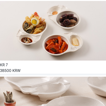
KR
7
38500
KRW