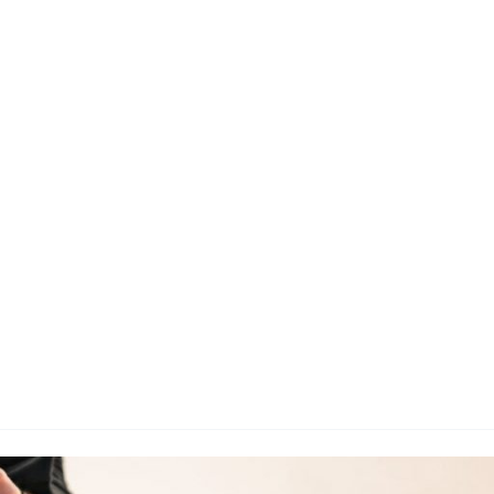
지사항
벤트
new
도자료
즈 IR
용