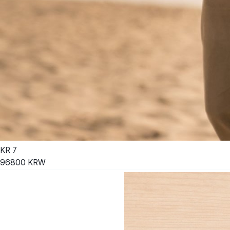
KR
7
96800
KRW