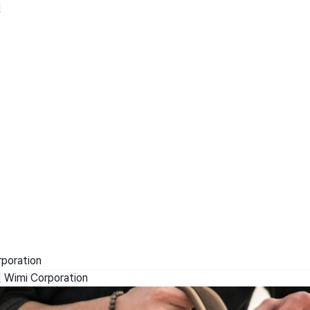
센
wadiz NEXT BRAND
와디즈 블로그
공
와디즈 파트너 서비스
브랜드 스토리
이
IP 라이선스 사업 신청
브랜드 슬로건
보
와디즈 스쿨
협력 프로그램
와디
도움말센터
와디즈 어워즈
채
서포터클럽 멤버십
성공 프로젝트
poration
센
Wimi Corporation