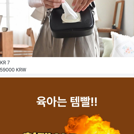
KR
7
59000
KRW