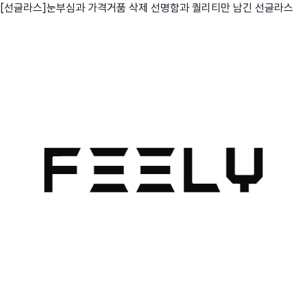
[선글라스]눈부심과 가격거품 삭제 선명함과 퀄리티만 남긴 선글라스