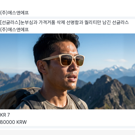
(주)에스앤에프
[선글라스]눈부심과 가격거품 삭제 선명함과 퀄리티만 남긴 선글라스
(주)에스앤에프
KR
7
80000
KRW