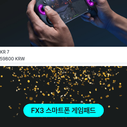
KR
7
59800
KRW