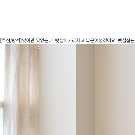
[쿠션/방석]앉아만 있었는데, 뱃살이사라지고 복근이생겼어요! 뱃살잡