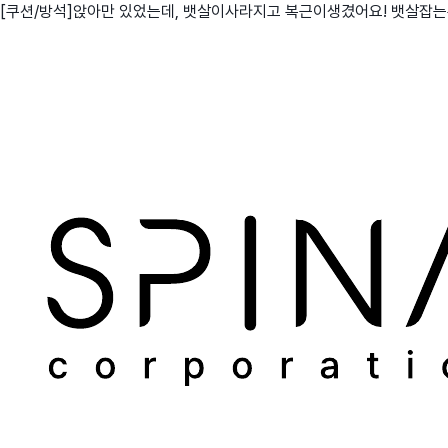
[쿠션/방석]앉아만 있었는데, 뱃살이사라지고 복근이생겼어요! 뱃살잡
친구
와디즈 에디션
메이커센터