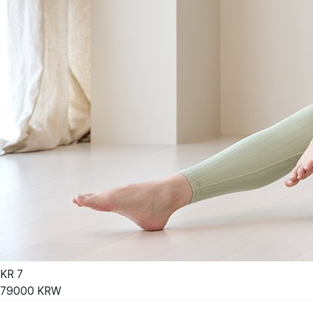
KR
7
79000
KRW