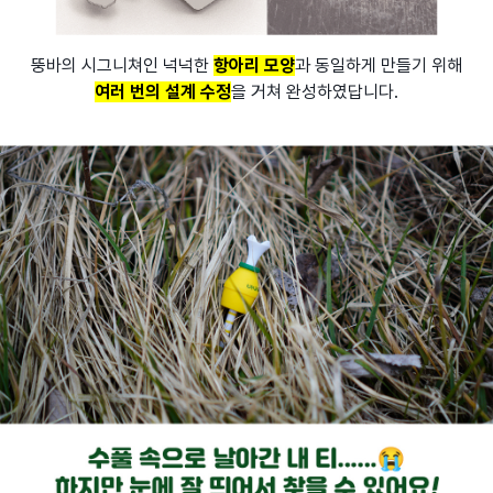
뚱바의 시그니쳐인 넉넉한
항아리 모양
과 동일하게 만들기 위해
여러 번의 설계 수정
을 거쳐 완성하였답니다.