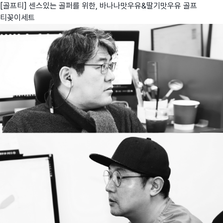
[골프티] 센스있는 골퍼를 위한, 바나나맛우유&딸기맛우유 골프
티꽂이세트