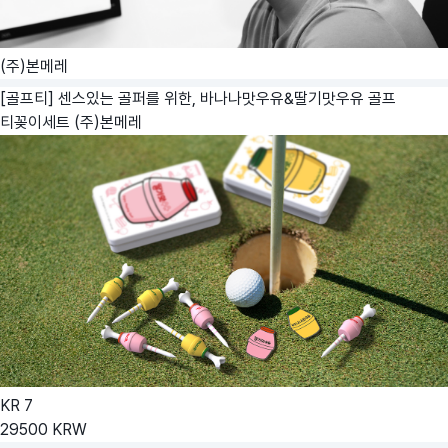
(주)본메레
[골프티] 센스있는 골퍼를 위한, 바나나맛우유&딸기맛우유 골프
티꽂이세트
(주)본메레
KR
7
29500
KRW