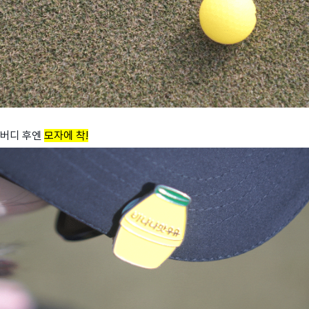
버디 후엔
모자에 착!