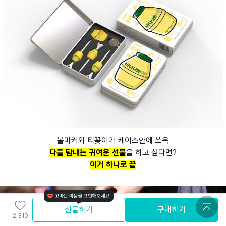
볼마커와 티꽂이가 케이스안에 쏘옥
다들 탐내는 귀여운 선물
을 하고 싶다면?
이거 하나로 끝
선물하기
구매하기
2,310