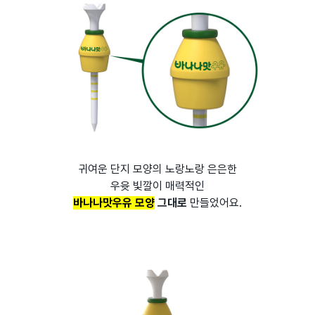
귀여운 단지 모양의 노랑노랑 은은한
우윳 빛깔이 매력적인
바나나맛우유 모양
그대로
만들었어요.