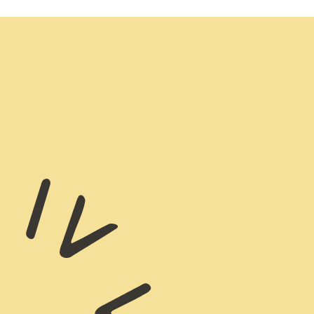
wadiz NEXT BRAND
와디즈 블로그
공
와디즈 파트너 서비스
브랜드 스토리
이
IP 라이선스 사업 신청
브랜드 슬로건
보
와디즈 스쿨
협력 프로그램
와디
도움말센터
와디즈 어워즈
채
서포터클럽 멤버십
성공 프로젝트