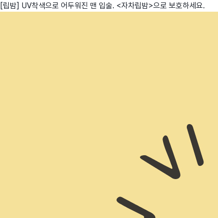
[립밤] UV착색으로 어두워진 맨 입술. <자차립밤>으로 보호하세요.
친구
와디즈 에디션
메이커센터