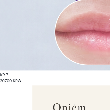
KR
7
20700
KRW