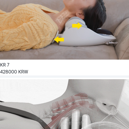
KR
7
428000
KRW