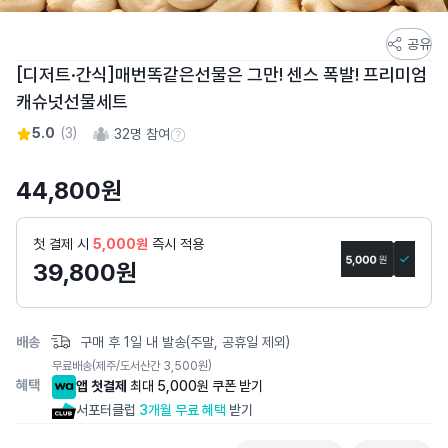
스
공유
토
[디저트·간식]매번똑같은선물은 그만! 센스 폭발! 프리미엄
어
캐슈넛선물세트
스
토
5.0
(
3
)
32
명 참여
참여 수 정보
리
상
44,800
원
세
페
첫 결제 시
5,000원
즉시 적용
이
39,800
원
지
배송
구매 후 1일 내 발송(주말, 공휴일 제외)
무료배송
(제주/도서산간 3,500원)
혜택
앱 첫결제
최대 5,000원 쿠폰 받기
서포터클럽
3개월 무료 혜택
받기