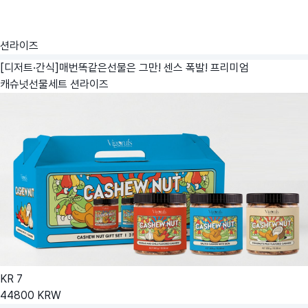
션라이즈
[디저트·간식]매번똑같은선물은 그만! 센스 폭발! 프리미엄
캐슈넛선물세트
션라이즈
KR
7
44800
KRW