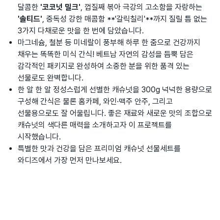
달콤한
'코코넛 밀크'
, 껍질째 볶아 극강의 고소함을 자랑하는
'솔티드'
, 중독성 강한 매콤함 **'갈릭칠리'**까지 질릴 틈 없는
3가지 다채로운 맛을 한 번에 담았습니다.
마그네슘, 철분 등 미네랄이 풍부해 하루 한 줌으로 건강까지
채우는 똑똑한 미식 간식! 베트남 자연의 감성을 듬뿍 담은
감각적인 패키지로 완성하여 소중한 분을 위한 품격 있는
선물로도 완벽합니다.
한 알 한 알 정성스럽게 선별한 캐슈넛을 300g 넉넉한 용량으로
구성해 간식은 물론 홈카페, 와인·맥주 안주, 그리고
선물용으로도 잘 어울립니다. 좋은 재료와 새로운 맛의 조합으로
캐슈넛의 색다른 매력을 소개하고자 이 프로젝트를
시작했습니다.
특별한 맛과 건강을 담은 프리미엄 캐슈넛 선물세트를
와디즈에서 가장 먼저 만나보세요.