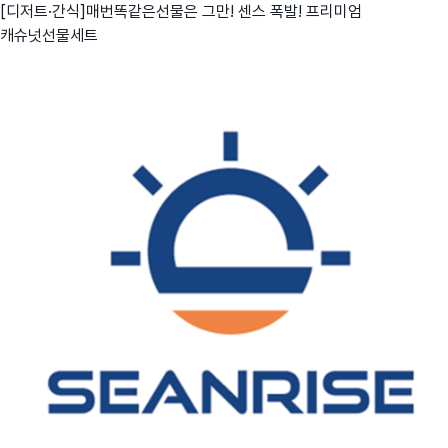
[디저트·간식]매번똑같은선물은 그만! 센스 폭발! 프리미엄
캐슈넛선물세트