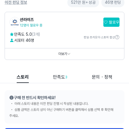
이전 펀딩 정보
521만 원+
성공
46명
펀딩
션라이즈
팔로우
12명이 팔로우 중
만족도 5.0
(3개)
펀딩·프리오더·스토어 합산
서포터 46명
SNS
더보기
스토리
만족도
문의・정책
3
구매 전 반드시 확인하세요!
아래 스토리 내용은 이전 펀딩 진행 시 작성된 내용입니다.
상품 금액은 스토리 상이 아닌 구매하기 버튼을 클릭해서 상품 선택 후 확인해
주세요.