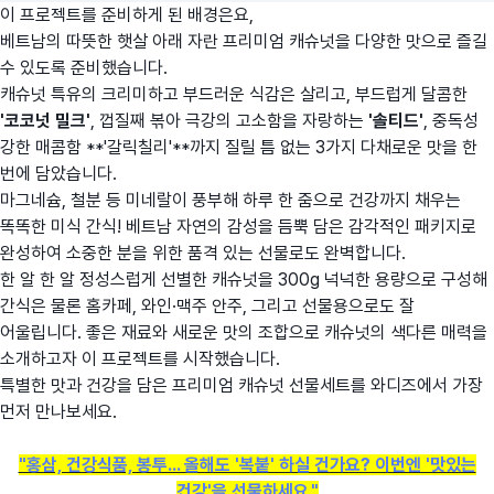
이 프로젝트를 준비하게 된 배경은요,
베트남의 따뜻한 햇살 아래 자란 프리미엄 캐슈넛을 다양한 맛으로 즐길
수 있도록 준비했습니다.
캐슈넛 특유의 크리미하고 부드러운 식감은 살리고, 부드럽게 달콤한
'코코넛 밀크'
, 껍질째 볶아 극강의 고소함을 자랑하는
'솔티드'
, 중독성
강한 매콤함 **'갈릭칠리'**까지 질릴 틈 없는 3가지 다채로운 맛을 한
번에 담았습니다.
마그네슘, 철분 등 미네랄이 풍부해 하루 한 줌으로 건강까지 채우는
똑똑한 미식 간식! 베트남 자연의 감성을 듬뿍 담은 감각적인 패키지로
완성하여 소중한 분을 위한 품격 있는 선물로도 완벽합니다.
한 알 한 알 정성스럽게 선별한 캐슈넛을 300g 넉넉한 용량으로 구성해
간식은 물론 홈카페, 와인·맥주 안주, 그리고 선물용으로도 잘
어울립니다. 좋은 재료와 새로운 맛의 조합으로 캐슈넛의 색다른 매력을
소개하고자 이 프로젝트를 시작했습니다.
특별한 맛과 건강을 담은 프리미엄 캐슈넛 선물세트를 와디즈에서 가장
먼저 만나보세요.
"홍삼, 건강식품, 봉투... 올해도 '복붙' 하실 건가요? 이번엔 '맛있는
건강'을 선물하세요."