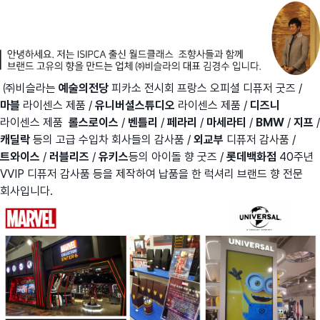
㈜비슬라는
예술의전당
피카소 전시회 프랑스 오피셜 디퓨저 굿즈 /
마블
라이센스 제품 /
유니버셜스튜디오
라이센스 제품 /
디즈니
라이센스 제품
롤스로이스
/
벤틀리
/
페라리
/
마세라티
/
BMW
/
지프
/
캐딜락
등의 고급 수입차 회사들의 감사품 /
외교부
디퓨저 감사품 /
트와이스
/
러블리즈
/
유키스
등의 아이돌 향 굿즈 /
롯데백화점
40주년
VVIP 디퓨저 감사품 등을 제작하여 납품을 한 럭셔리 브랜드 향 전문
회사입니다.