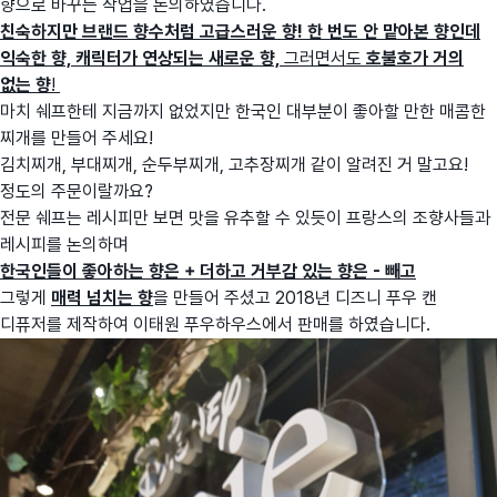
향으로 바꾸는 작업을 논의하였습니다.
친숙하지만 브랜드 향수처럼 고급스러운 향! 한 번도 안 맡아본 향인데
익숙한 향, 캐릭터가 연상되는 새로운 향,
그러면서도
호불호가 거의
없는 향
!
마치 쉐프한테 지금까지 없었지만 한국인 대부분이 좋아할 만한 매콤한
찌개를 만들어 주세요!
김치찌개, 부대찌개, 순두부찌개, 고추장찌개 같이 알려진 거 말고요!
정도의 주문이랄까요?
전문 쉐프는 레시피만 보면 맛을 유추할 수 있듯이 프랑스의 조향사들과
레시피를 논의하며
한국인들이 좋아하는 향은 + 더하고
거부감 있는 향은 - 빼고
그렇게
매력 넘치는 향
을 만들어 주셨고 2018년 디즈니 푸우 캔
디퓨저를 제작하여 이태원 푸우하우스에서 판매를 하였습니다.