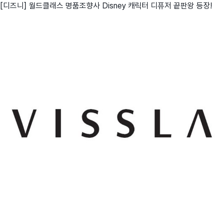
[디즈니] 월드클래스 명품조향사 Disney 캐릭터 디퓨저 끝판왕 등장!