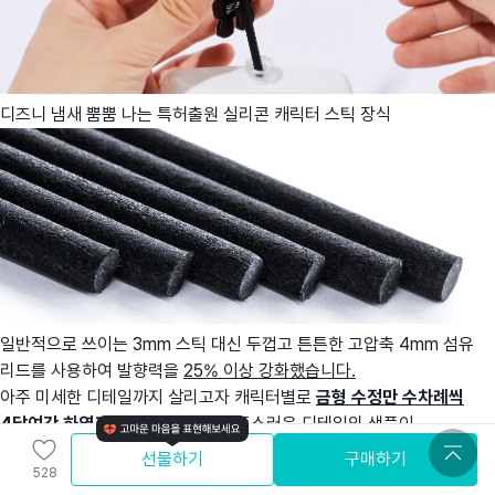
디즈니 냄새 뿜뿜 나는 특허출원 실리콘 캐릭터 스틱 장식
일반적으로 쓰이는 3mm 스틱 대신 두껍고 튼튼한 고압축 4mm 섬유
리드를 사용하여 발향력을
25% 이상 강화했습니다.
아주 미세한 디테일까지 살리고자 캐릭터별로
금형 수정만 수차례씩
4달여간 하였고
, 우여곡절 끝에 만족스러운 디테일의 샘플이
나왔습니다.
선물하기
구매하기
528