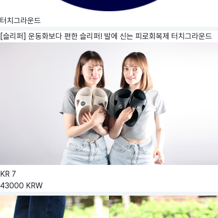
터치그라운드
[슬리퍼] 운동화보다 편한 슬리퍼! 발에 신는 피로회복제
터치그라운드
KR
7
43000
KRW