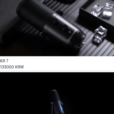
KR
7
133000
KRW