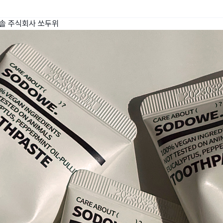
칫솔
주식회사 쏘두위