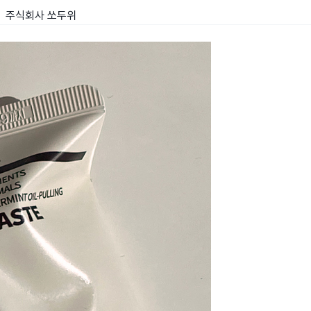
주식회사 쏘두위