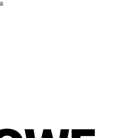
칫솔
wadiz NEXT BRAND
와디즈 블로그
공
와디즈 파트너 서비스
브랜드 스토리
이
IP 라이선스 사업 신청
브랜드 슬로건
보
와디즈 스쿨
협력 프로그램
와디
도움말센터
와디즈 어워즈
채
서포터클럽 멤버십
성공 프로젝트