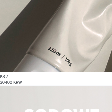
KR
7
30400
KRW