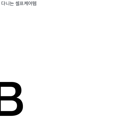
고 다니는 셀프케어템
wadiz NEXT BRAND
와디즈 블로그
공
와디즈 파트너 서비스
브랜드 스토리
이
IP 라이선스 사업 신청
브랜드 슬로건
보
와디즈 스쿨
협력 프로그램
와디
도움말센터
와디즈 어워즈
채
서포터클럽 멤버십
성공 프로젝트