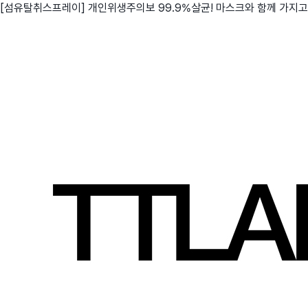
[섬유탈취스프레이] 개인위생주의보 99.9%살균! 마스크와 함께 가지
친구
와디즈 에디션
메이커센터