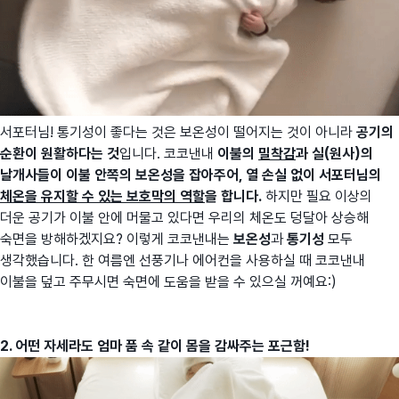
서포터님! 통기성이 좋다는 것은 보온성이 떨어지는 것이 아니라
공기의
순환이 원활하다는 것
입니다. 코코낸내
이불의
밀착감
과 실(원사)의
날개사들이 이불 안쪽의 보온성을 잡아주어, 열 손실 없이 서포터님의
체온을 유지할 수 있는 보호막의 역할
을 합니다.
하지만 필요 이상의
더운 공기가 이불 안에 머물고 있다면 우리의 체온도 덩달아 상승해
숙면을 방해하겠지요? 이렇게 코코낸내는
보온성
과
통기성
모두
생각했습니다. 한 여름엔 선풍기나 에어컨을 사용하실 때 코코낸내
이불을 덮고 주무시면 숙면에 도움을 받을 수 있으실 꺼예요:)
2. 어떤 자세라도 엄마 품 속 같이 몸을 감싸주는 포근함!