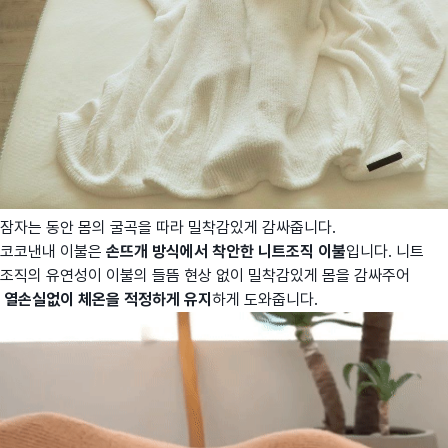
잠자는 동안 몸의 굴곡을 따라 밀착감있게 감싸줍니다.
코코낸내 이불은
손뜨개 방식에서 착안한 니트조직 이불
입니다. 니트
조직의 유연성이 이불의 들뜸 현상 없이 밀착감있게 몸을 감싸주어
열손실없이 체온을 적정하게 유지
하게 도와줍니다.