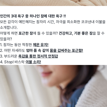
인간의 3대 욕구 중 하나인 잠에 대한 욕구 !!
모든 감각이 예민해지는 잠자리 시간, 자극을 최소화한 코코낸내 이불을
소개합니다.
어떻게 하면
포근한 잠
에 들 수 있을까?
건강하고, 기분 좋은 잠
을 잘 수
있을까?
1. 잠자는 동안 적정한
체온 유지!
2. 어떤 자세라도
엄마 품 속 같이
몸을 감싸주는 포근함!
3. 부드러운
촉감을 통한 정서적 안정감
4. Stop! 바스락
이불 소리!