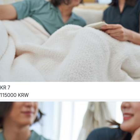
KR
7
115000
KRW