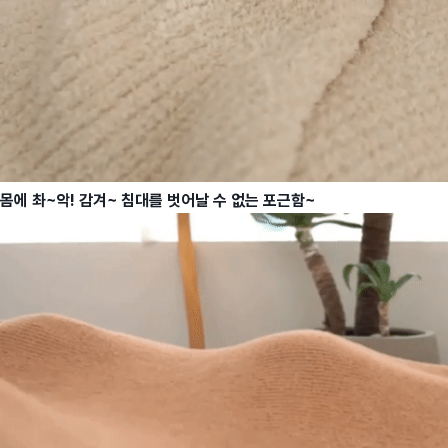
몸에 촤~악! 감겨~ 침대를 벗어날 수 없는 포근함~