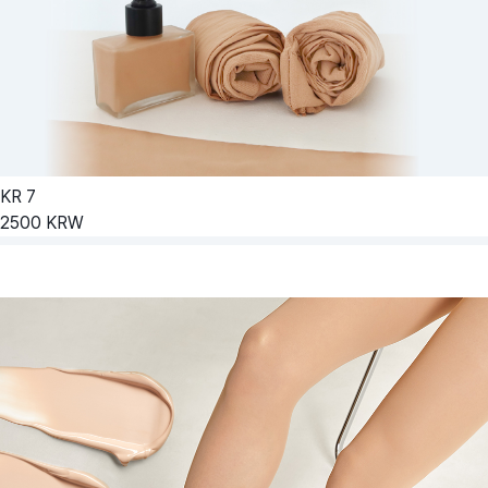
KR
7
2500
KRW